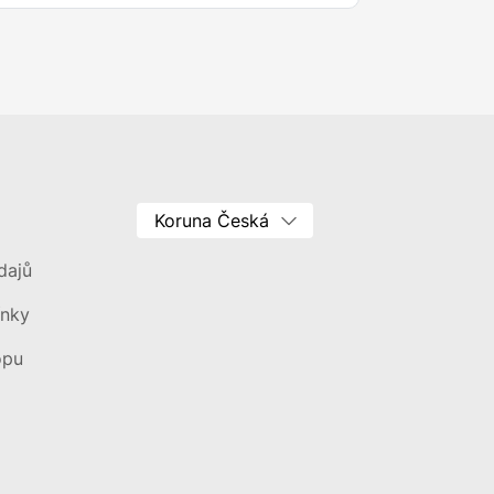
dajů
ínky
opu