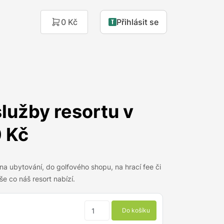
0 Kč
Přihlásit se
lužby resortu v
 Kč
na ubytování, do golfového shopu, na hrací fee či
še co náš resort nabízí.
Do košíku