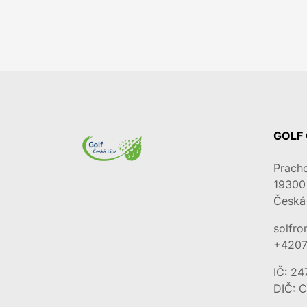
GOLF 
Prach
19300
Česká 
solfr
+420
IČ: 2
DIČ: 