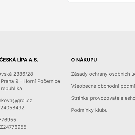
ČESKÁ LÍPA A.S.
O NÁKUPU
ovská 2386/28
Zásady ochrany osobních ú
Praha 9 - Horní Počernice
Všeobecné obchodní podm
republika
Stránka provozovatele esh
onkova@grcl.cz
724058492
Podmínky klubu
4776955
CZ24776955